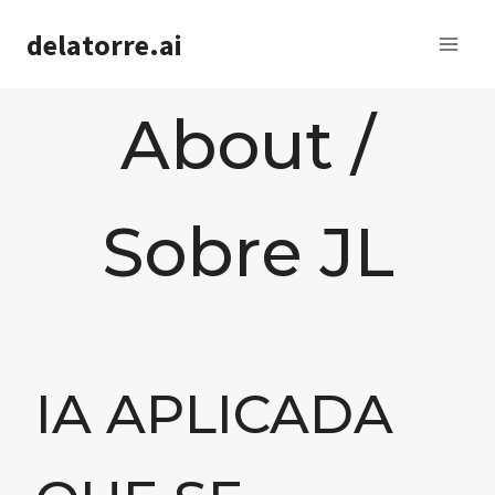
Saltar
delatorre.ai
al
contenido
About /
Sobre JL
IA APLICADA