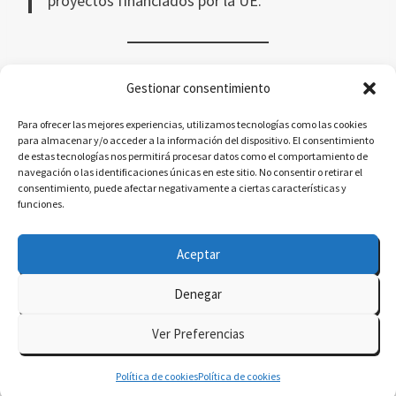
proyectos financiados por la UE.
¿Tienes un reto de adopción IA, gobernanza o
Gestionar consentimiento
transformación del aprendizaje?
Para ofrecer las mejores experiencias, utilizamos tecnologías como las cookies
para almacenar y/o acceder a la información del dispositivo. El consentimiento
de estas tecnologías nos permitirá procesar datos como el comportamiento de
Hablemos De Lo Que Necesitas Construir.
navegación o las identificaciones únicas en este sitio. No consentir o retirar el
consentimiento, puede afectar negativamente a ciertas características y
funciones.
Aceptar
Denegar
© 2026 delatorre.ai - Tema para WordPress por
Ver Preferencias
Kadence WP
Política de cookies
Política de cookies