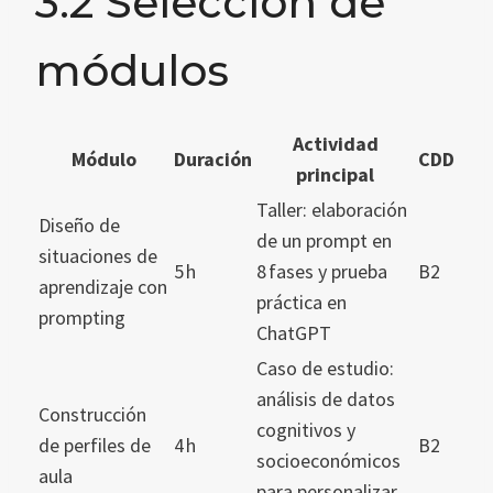
3.2 Selección de
módulos
Actividad
Módulo
Duración
CDD
principal
Taller: elaboración
Diseño de
de un prompt en
situaciones de
5 h
8 fases y prueba
B2
aprendizaje con
práctica en
prompting
ChatGPT
Caso de estudio:
análisis de datos
Construcción
cognitivos y
de perfiles de
4 h
B2
socioeconómicos
aula
para personalizar