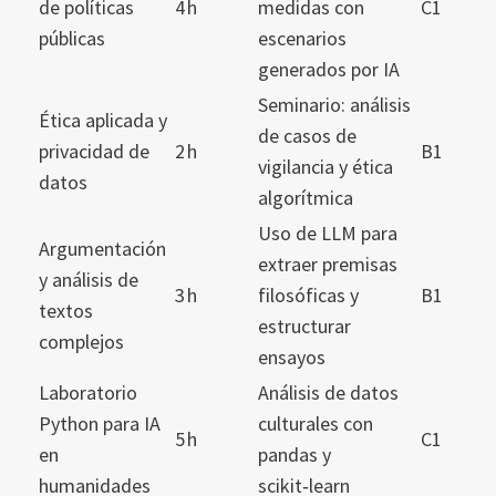
de políticas
4 h
medidas con
C1
públicas
escenarios
generados por IA
Seminario: análisis
Ética aplicada y
de casos de
privacidad de
2 h
B1
vigilancia y ética
datos
algorítmica
Uso de LLM para
Argumentación
extraer premisas
y análisis de
3 h
filosóficas y
B1
textos
estructurar
complejos
ensayos
Laboratorio
Análisis de datos
Python para IA
culturales con
5 h
C1
en
pandas y
humanidades
scikit‑learn