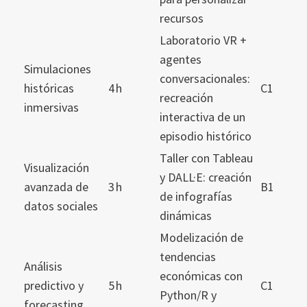
recursos
Laboratorio VR +
agentes
Simulaciones
conversacionales:
históricas
4 h
C1
recreación
inmersivas
interactiva de un
episodio histórico
Taller con Tableau
Visualización
y DALL·E: creación
avanzada de
3 h
B1
de infografías
datos sociales
dinámicas
Modelización de
tendencias
Análisis
económicas con
predictivo y
5 h
C1
Python/R y
forecasting