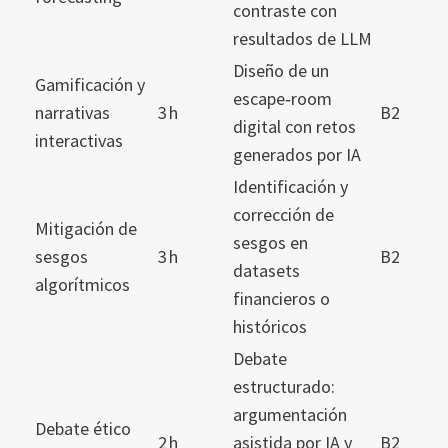
contraste con
resultados de LLM
Diseño de un
Gamificación y
escape‑room
narrativas
3 h
B2
digital con retos
interactivas
generados por IA
Identificación y
corrección de
Mitigación de
sesgos en
sesgos
3 h
B2
datasets
algorítmicos
financieros o
históricos
Debate
estructurado:
argumentación
Debate ético
2 h
asistida por IA y
B2