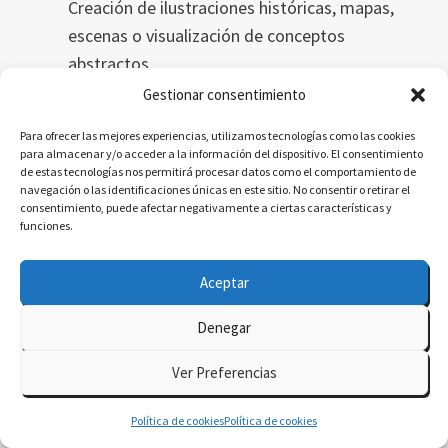
Creación de ilustraciones históricas, mapas,
escenas o visualización de conceptos
abstractos.
Midjourney
Gestionar consentimiento
Imágenes de alta calidad artística, útiles en
Para ofrecer las mejores experiencias, utilizamos tecnologías como las cookies
humanidades visuales, patrimonio y narrativa
para almacenar y/o acceder a la información del dispositivo. El consentimiento
de estas tecnologías nos permitirá procesar datos como el comportamiento de
histórica.
navegación o las identificaciones únicas en este sitio. No consentir o retirar el
Leonardo AI
consentimiento, puede afectar negativamente a ciertas características y
funciones.
Modelos visuales con mayor control
estilístico. Recomendado para museografía
Aceptar
digital o diseño de materiales atractivos.
Runway ML
Denegar
Generación de vídeo desde texto,
animaciones de conceptos y presentaciones
Ver Preferencias
dinámicas para exposiciones didácticas.
Política de cookies
Política de cookies
Synthesia