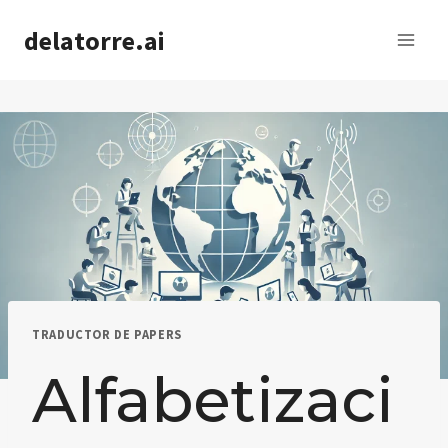
Saltar
delatorre.ai
al
contenido
TRADUCTOR DE PAPERS
Alfabetizaci