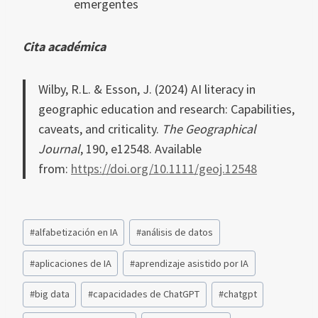
emergentes
Cita académica
Wilby, R.L.
&
Esson, J.
(
2024
)
AI literacy in
geographic education and research: Capabilities,
caveats, and criticality
.
The Geographical
Journal
,
190
, e12548. Available
from:
https://doi.org/10.1111/geoj.12548
Etiquetas
#
alfabetización en IA
#
análisis de datos
de
la
#
aplicaciones de IA
#
aprendizaje asistido por IA
entrada:
#
big data
#
capacidades de ChatGPT
#
chatgpt