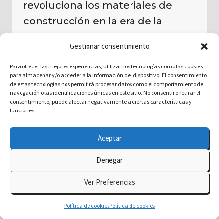
revoluciona los materiales de
construcción en la era de la
Industria 4.0
Gestionar consentimiento
Por
delatorre.ai
diciembre 6, 2024
Para ofrecer las mejores experiencias, utilizamos tecnologías como las cookies
para almacenar y/o acceder a la información del dispositivo. El consentimiento
de estas tecnologías nos permitirá procesar datos como el comportamiento de
navegación o las identificaciones únicas en este sitio. No consentir o retirar el
consentimiento, puede afectar negativamente a ciertas características y
funciones.
Aceptar
Denegar
© 2026 delatorre.ai - Tema para WordPress por
Ver Preferencias
Kadence WP
Política de cookies
Política de cookies