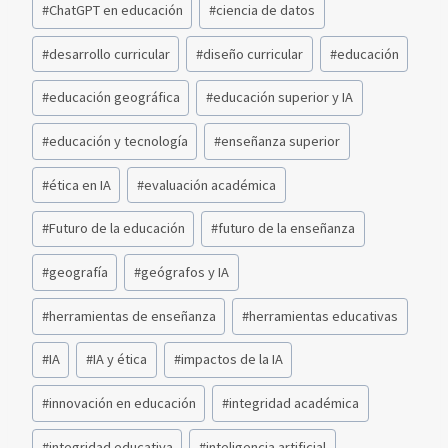
#
ChatGPT en educación
#
ciencia de datos
#
desarrollo curricular
#
diseño curricular
#
educación
#
educación geográfica
#
educación superior y IA
#
educación y tecnología
#
enseñanza superior
#
ética en IA
#
evaluación académica
#
Futuro de la educación
#
futuro de la enseñanza
#
geografía
#
geógrafos y IA
#
herramientas de enseñanza
#
herramientas educativas
#
IA
#
IA y ética
#
impactos de la IA
#
innovación en educación
#
integridad académica
#
integridad educativa
#
inteligencia artificial