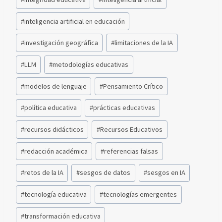
#
inteligencia artificial en educación
#
investigación geográfica
#
limitaciones de la IA
#
LLM
#
metodologías educativas
#
modelos de lenguaje
#
Pensamiento Crítico
#
política educativa
#
prácticas educativas
#
recursos didácticos
#
Recursos Educativos
#
redacción académica
#
referencias falsas
#
retos de la IA
#
sesgos de datos
#
sesgos en IA
#
tecnología educativa
#
tecnologías emergentes
#
transformación educativa