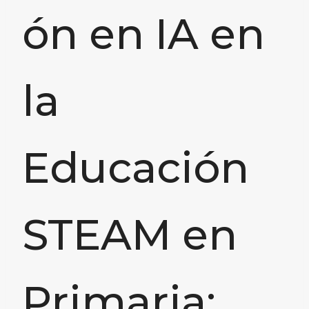
ón en IA en
la
Educación
STEAM en
Primaria: