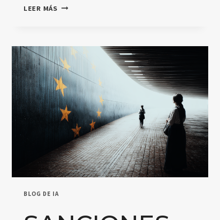
EL
LEER MÁS
AI
ACT
ESTÁ
EN
VIGOR.
LA
AUSENCIA
DE
MULTAS
ES
ESTRUCTURAL,
NO
PERMANENTE.
BLOG DE IA