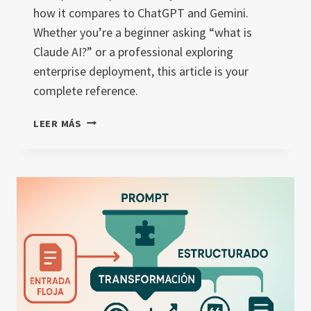
how it compares to ChatGPT and Gemini.
Whether you’re a beginner asking “what is
Claude AI?” or a professional exploring
enterprise deployment, this article is your
complete reference.
CLAUDE
LEER MÁS
AI
[2025]:
FEATURES,
PRICING,
SAFETY,
AND
ADOPTION
GUIDE