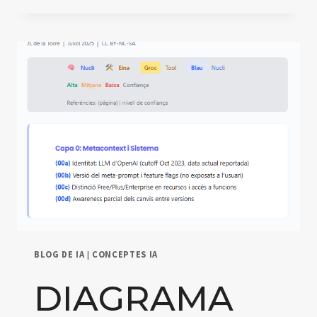
代
理
架
构
图
（V2.3）：
六
层
功
能
模
型
与
运
行
机
BLOG DE IA
|
CONCEPTES IA
制
详
DIAGRAMA
解