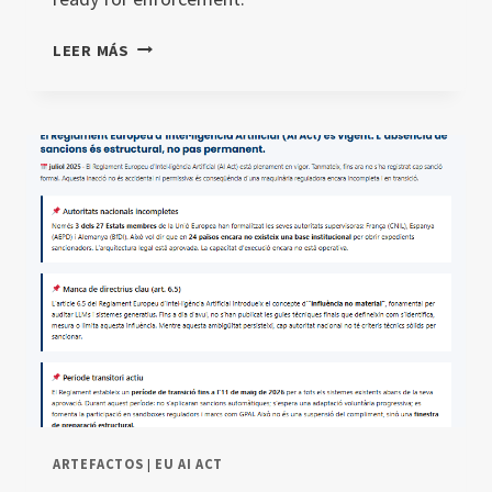
THE
LEER MÁS
AI
ACT
IS
IN
FORCE.
THE
ABSENCE
OF
FINES
IS
STRUCTURAL,
NOT
PERMANENT.
ARTEFACTOS
|
EU AI ACT