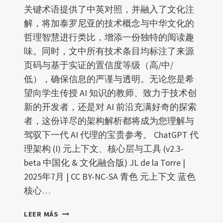
关键术语提供了中英对照，并融入了文化注
解，将加泰罗尼亚的技术概念与中华文化的
哲理智慧进行类比，增添一份独特的阅读趣
味。同时，文中所有技术条目均标注了来源
页码与基于实证的置信度等级（高/中/
低），确保信息的严谨与透明。无论您是希
望向学生传授 AI 知识的教师、致力于技术创
新的开发者，还是对 AI 前沿充满好奇的探索
者，这份详尽的架构解析都将成为您理解与
驾驭下一代 AI 代理的宝贵参考。 ChatGPT 代
理架构 (I) 元上下文、核心层与工具 (v2.3-
beta 中国化 & 文化融合版) JL de la Torre |
2025年7月 | CC BY-NC-SA 青色 元上下文 蓝色
核心…
CHATGPT
LEER MÁS