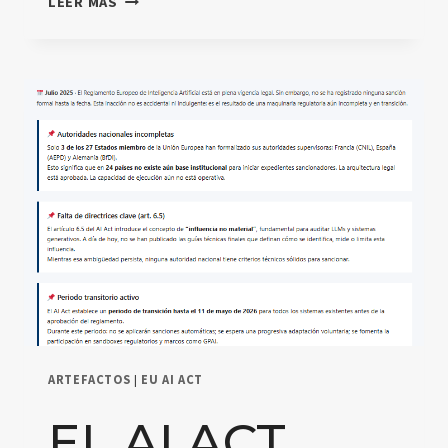
LEER MÁS
REGLAMENT
EUROPEU
D’INTEL·LIGÈNCIA
ARTIFICIAL
(AI
ACT)
ÉS
VIGENT.
L’ABSÈNCIA
DE
SANCIONS
ÉS
ESTRUCTURAL,
NO
PAS
PERMANENT.
ARTEFACTOS
|
EU AI ACT
EL AI ACT