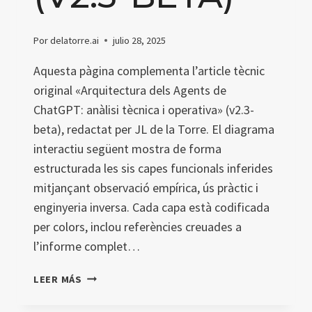
Por
delatorre.ai
julio 28, 2025
Aquesta pàgina complementa l’article tècnic
original «Arquitectura dels Agents de
ChatGPT: anàlisi tècnica i operativa» (v2.3-
beta), redactat per JL de la Torre. El diagrama
interactiu següent mostra de forma
estructurada les sis capes funcionals inferides
mitjançant observació empírica, ús pràctic i
enginyeria inversa. Cada capa està codificada
per colors, inclou referències creuades a
l’informe complet…
DIAGRAMA
LEER MÁS
DE
L’ARQUITECTURA