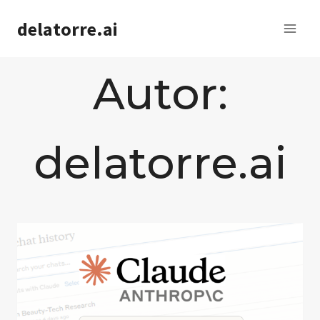
Saltar
delatorre.ai
al
contenido
Autor:
delatorre.ai