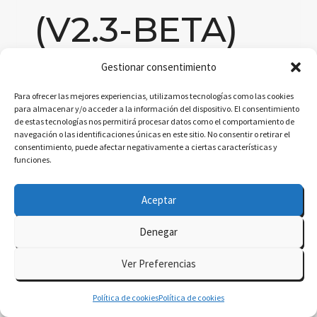
(V2.3-BETA)
Gestionar consentimiento
Por
delatorre.ai
julio 28, 2025
Para ofrecer las mejores experiencias, utilizamos tecnologías como las cookies
This page provides a visual companion to the
para almacenar y/o acceder a la información del dispositivo. El consentimiento
de estas tecnologías nos permitirá procesar datos como el comportamiento de
in-depth article “ChatGPT Agents Architecture:
navegación o las identificaciones únicas en este sitio. No consentir o retirar el
Technical and Operational Analysis” (v2.3-
consentimiento, puede afectar negativamente a ciertas características y
funciones.
beta), authored by JL de la Torre. The
interactive diagram below outlines the six
Aceptar
functional layers inferred from empirical
usage, reverse engineering, and tool-level
Denegar
introspection. Each layer is color-coded and
Ver Preferencias
includes traceable references to the full report.
This…
Política de cookies
Política de cookies
CHATGPT