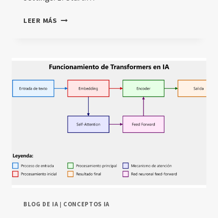
AI
LEER MÁS
DECISION
FRAMEWORK,
WHEN
TO
USE
AI
IN
THE
CLASSROOM,
RESPONSIBLE
AI
IN
EDUCATION
BLOG DE IA
|
CONCEPTOS IA