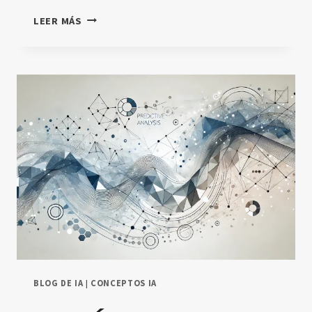
PROCESAMIENTO
LEER MÁS
DE
DATOS
EN
TIEMPO
REAL:
OPTIMIZA
TU
NEGOCIO
AHORA
BLOG DE IA
|
CONCEPTOS IA