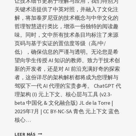
让技术细节更易于理解与应用，我们特别为
关键术语提供了中英对照，并融入了文化注
解，将加泰罗尼亚的技术概念与中华文化的
哲理智慧进行类比，增添一份独特的阅读趣
味。同时，文中所有技术条目均标注了来源
页码与基于实证的置信度等级（高/中/
低），确保信息的严谨与透明。无论您是希
望向学生传授 AI 知识的教师、致力于技术创
新的开发者，还是对 AI 前沿充满好奇的探索
者，这份详尽的架构解析都将成为您理解与
驾驭下一代 AI 代理的宝贵参考。 ChatGPT 代
理架构 (I) 元上下文、核心层与工具 (v2.3-
beta 中国化 & 文化融合版) JL de la Torre |
2025年7月 | CC BY-NC-SA 青色 元上下文 蓝色
核心…
CHATGPT
LEER MÁS