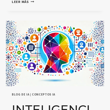
LOS
LEER MÁS
TRANSFORMERS
EN
LA
INTELIGENCIA
ARTIFICIAL:
UNA
EXPLICACIÓN
SENCILLA
BLOG DE IA
|
CONCEPTOS IA
INTELIGENCI