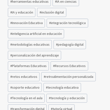
#
herramientas educativas
#
IA en ciencias
#
IA y educación
#
inclusión digital
#
Innovación Educativa
#
integración tecnológica
#
inteligencia artificial en educación
#
metodologías educativas
#
pedagogía digital
#
personalización del aprendizaje
#
Plataformas Educativas
#
Recursos Educativos
#
retos educativos
#
retroalimentación personalizada
#
soporte educativo
#
tecnología educativa
#
Tecnología en el aula
#
tecnología y educación
#
transformación digital
#
tutoría virtual