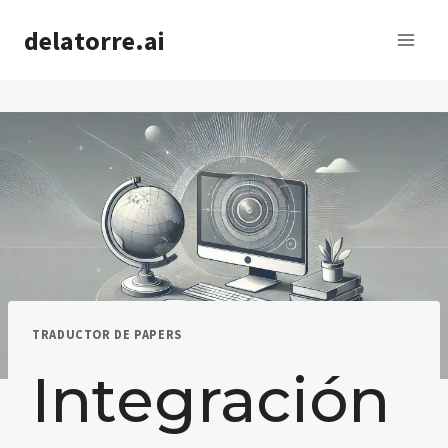
Saltar
delatorre.ai
al
contenido
TRADUCTOR DE PAPERS
Integración