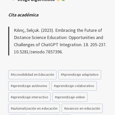
Cita académica
Kılınç, Selçuk. (2023). Embracing the Future of
Distance Science Education: Opportunities and
Challenges of ChatGPT Integration. 18. 205-237.
10.5281/zenodo.7857396.
Etiquetas
#
Accesibilidad en Educación
#
Aprendizaje adaptativo
de
la
#
aprendizaje autónomo
#
aprendizaje colaborativo
entrada:
#
aprendizaje interactivo
#
aprendizaje online
#
automatización en educación
#
avances en educación