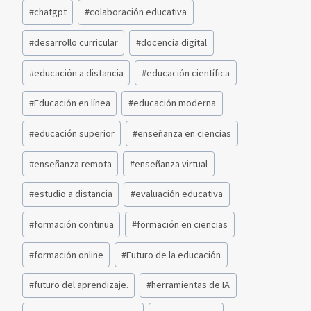
#
chatgpt
#
colaboración educativa
#
desarrollo curricular
#
docencia digital
#
educación a distancia
#
educación científica
#
Educación en línea
#
educación moderna
#
educación superior
#
enseñanza en ciencias
#
enseñanza remota
#
enseñanza virtual
#
estudio a distancia
#
evaluación educativa
#
formación continua
#
formación en ciencias
#
formación online
#
Futuro de la educación
#
futuro del aprendizaje.
#
herramientas de IA