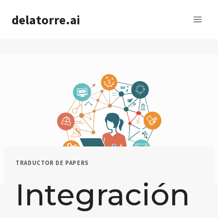
Saltar
delatorre.ai
al
contenido
TRADUCTOR DE PAPERS
Integración