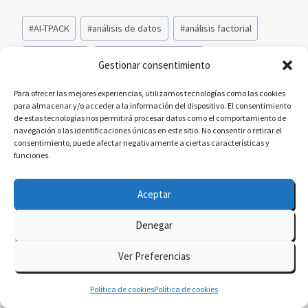
Etiquetas
#
AI-TPACK
#
análisis de datos
#
análisis factorial
de
la
#
aprendizaje
#
Aprendizaje Inmersivo
Gestionar consentimiento
entrada:
#
Avances Tecnológicos
#
Calidad Educativa
Para ofrecer las mejores experiencias, utilizamos tecnologías como las cookies
para almacenar y/o acceder a la información del dispositivo. El consentimiento
#
capacitación de maestros
#
competencia docente
de estas tecnologías nos permitirá procesar datos como el comportamiento de
navegación o las identificaciones únicas en este sitio. No consentir o retirar el
consentimiento, puede afectar negativamente a ciertas características y
#
conocimiento de contenido
funciones.
#
conocimiento pedagógico
#
conocimiento tecnológico
Aceptar
#
contenido educativo
#
contenido específico
Denegar
#
desarrollo profesional docente
#
desarrollo sostenible
Ver Preferencias
#
educación
#
educación del futuro
Política de cookies
Política de cookies
#
educación digital
#
enseñanza