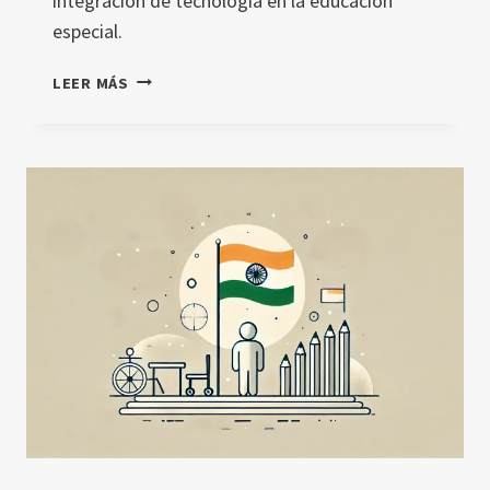
integración de tecnología en la educación
especial.
ANÁLISIS
LEER MÁS
DETALLADO
DEL
IMPACTO
DE
LA
INTELIGENCIA
ARTIFICIAL
Y
LA
REALIDAD
VIRTUAL
EN
SISTEMAS
DE
GESTIÓN
DEL