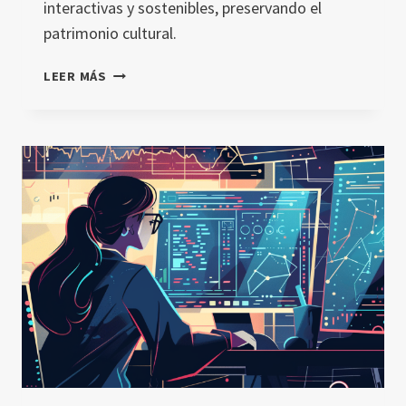
interactivas y sostenibles, preservando el
patrimonio cultural.
AVATARES
LEER MÁS
DE
IA
EN
EDUCACIÓN:
UNA
REVOLUCIÓN
EN
LA
ENSEÑANZA
VIRTUAL
A
TRAVÉS
DE
ENTORNOS
INMERSIVOS