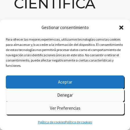
CIENTÍFICA
CON
Gestionar consentimiento
Para ofrecer las mejores experiencias, utilizamos tecnologías como las cookies
SIMULACION
para almacenar y/o acceder a la información del dispositivo. El consentimiento
de estas tecnologías nos permitirá procesar datos como el comportamiento de
navegación o las identificaciones únicas en este sitio. No consentir o retirar el
consentimiento, puede afectar negativamente a ciertas características y
ES
funciones.
Aceptar
VIRTUALES
Denegar
Ver Preferencias
Por
delatorre.ai
junio 15, 2024
Política de cookies
Política de cookies
Labster es una plataforma líder en tecnología