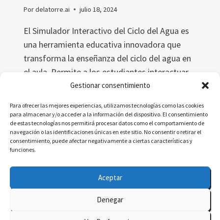
Por
delatorre.ai
julio 18, 2024
El Simulador Interactivo del Ciclo del Agua es
una herramienta educativa innovadora que
transforma la enseñanza del ciclo del agua en
el aula. Permite a los estudiantes interactuar
con el ciclo del agua, ajustando parámetros
Gestionar consentimiento
como temperatura y humedad, para
Para ofrecer las mejores experiencias, utilizamos tecnologías como las cookies
comprender mejor los procesos hidrológicos
para almacenar y/o acceder a la información del dispositivo. El consentimiento
de estas tecnologías nos permitirá procesar datos como el comportamiento de
de manera práctica y visual.
navegación o las identificaciones únicas en este sitio. No consentir o retirar el
consentimiento, puede afectar negativamente a ciertas características y
EL
LEER MÁS
funciones.
CICLO
DEL
Aceptar
AGUA:
UN
Denegar
SIMULADOR
© 2026 delatorre.ai - Tema para WordPress por
INTERACTIVO