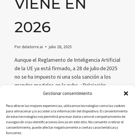
VIENE EN
2026
Por
delatorre.ai
julio 28, 2025
Aunque el Reglamento de Inteligencia Artificial
de la UE ya está firmado, a 28 de julio de 2025
no se ha impuesto ni una sola sanción a los
grandes modelos en la nube. ¿Relajación
regulatoria o calma antes de la tormenta?
Gestionar consentimiento
Analizamos las razones, el calendario oficial y
Para ofrecer las mejores experiencias, utilizamos tecnologías como las cookies
las pistas que anticipan el verdadero momento
para almacenar y/o acceder a la información del dispositivo. El consentimiento
de estas tecnologías nos permitirá procesar datos como el comportamiento de
de la espada de Damocles.
navegación o las identificaciones únicas en este sitio. No consentir o retirar el
consentimiento, puede afectar negativamente a ciertas características y
SANCIONES
LEER MÁS
funciones.