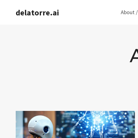
Saltar
delatorre.ai
About /
al
contenido