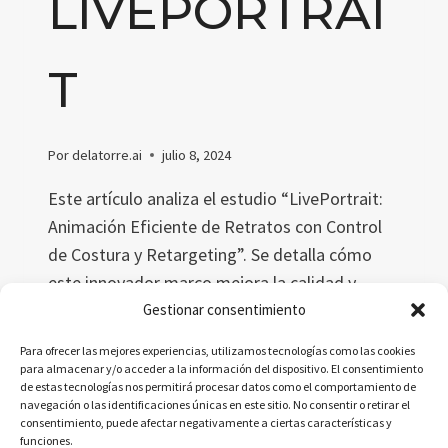
LIVEPORTRAI
T
Por
delatorre.ai
julio 8, 2024
Este artículo analiza el estudio “LivePortrait:
Animación Eficiente de Retratos con Control
de Costura y Retargeting”. Se detalla cómo
este innovador marco mejora la calidad y
eficiencia en la animación de retratos,
Gestionar consentimiento
utilizando un enfoque basado en puntos clave
Para ofrecer las mejores experiencias, utilizamos tecnologías como las cookies
implícitos y módulos avanzados de retargeting
para almacenar y/o acceder a la información del dispositivo. El consentimiento
de estas tecnologías nos permitirá procesar datos como el comportamiento de
y costura.
navegación o las identificaciones únicas en este sitio. No consentir o retirar el
consentimiento, puede afectar negativamente a ciertas características y
ANIMACIÓN
LEER MÁS
funciones.