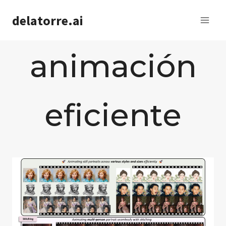
Saltar
delatorre.ai
al
contenido
animación
eficiente