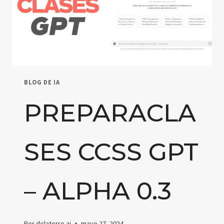
BLOG DE IA
PREPARACLA
SES CCSS GPT
– ALPHA 0.3
Por
delatorre.ai
mayo 27, 2024