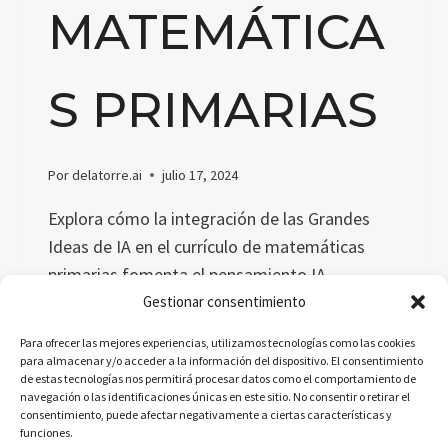
MATEMÁTICA
S PRIMARIAS
Por
delatorre.ai
julio 17, 2024
Explora cómo la integración de las Grandes
Ideas de IA en el currículo de matemáticas
primarias fomenta el pensamiento IA,
mejorando la comprensión y resolución de
Gestionar consentimiento
problemas en estudiantes de primaria
Para ofrecer las mejores experiencias, utilizamos tecnologías como las cookies
mediante la sinergia entre matemáticas y
para almacenar y/o acceder a la información del dispositivo. El consentimiento
de estas tecnologías nos permitirá procesar datos como el comportamiento de
tecnología avanzada.
navegación o las identificaciones únicas en este sitio. No consentir o retirar el
consentimiento, puede afectar negativamente a ciertas características y
PENSAMIENTO
LEER MÁS
funciones.