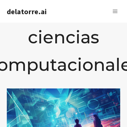
Saltar
delatorre.ai
al
contenido
ciencias
omputacional