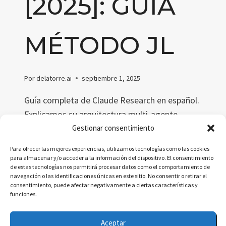
[2025]: GUÍA
MÉTODO JL
Por
delatorre.ai
septiembre 1, 2025
Guía completa de Claude Research en español.
Explicamos su arquitectura multi-agente,
costes y limitaciones, y cómo aplicarlo con el
Gestionar consentimiento
Método JL. Incluye comparativa con ChatGPT
Para ofrecer las mejores experiencias, utilizamos tecnologías como las cookies
y Gemini, checklist práctico y casos de uso en
para almacenar y/o acceder a la información del dispositivo. El consentimiento
de estas tecnologías nos permitirá procesar datos como el comportamiento de
compliance, educación y fintech.
navegación o las identificaciones únicas en este sitio. No consentir o retirar el
consentimiento, puede afectar negativamente a ciertas características y
CLAUDE
LEER MÁS
funciones.
RESEARCH
EN
Aceptar