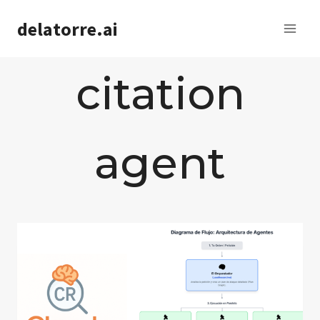
Saltar
delatorre.ai
al
contenido
citation
agent