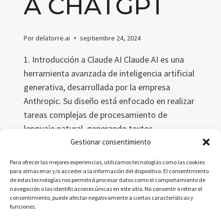
A CHATGPT
Por
delatorre.ai
septiembre 24, 2024
1. Introducción a Claude AI Claude AI es una
herramienta avanzada de inteligencia artificial
generativa, desarrollada por la empresa
Anthropic. Su diseño está enfocado en realizar
tareas complejas de procesamiento de
lenguaje natural, generando textos,
resumiendo documentos extensos y
Gestionar consentimiento
proporcionando análisis detallados. Esta IA se
Para ofrecer las mejores experiencias, utilizamos tecnologías como las cookies
distingue por su enfoque ético y seguro,
para almacenar y/o acceder a la información del dispositivo. El consentimiento
de estas tecnologías nos permitirá procesar datos como el comportamiento de
conocido como “IA…
navegación o las identificaciones únicas en este sitio. No consentir o retirar el
consentimiento, puede afectar negativamente a ciertas características y
CLAUDE
LEER MÁS
funciones.
AI: