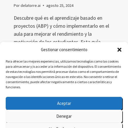
Por
delatorre.ai
agosto 25, 2024
Descubre qué es el aprendizaje basado en
proyectos (ABP) y cómo implementarlo en el
aula para mejorar el rendimiento y la
motivación de los estudiantes. Esta guía
completa explora sus beneficios, ofrece
Gestionar consentimiento
ejemplos prácticos y propone estrategias
Para ofrecer las mejores experiencias, utilizamos tecnologías como las cookies
efectivas para superar los desafíos en su
para almacenar y/o acceder a la información del dispositivo. El consentimiento
de estas tecnologías nos permitirá procesar datos como el comportamiento de
aplicación educativa.
navegación o las identificaciones únicas en este sitio. No consentir o retirar el
consentimiento, puede afectar negativamente a ciertas características y
APRENDIZAJE
LEER MÁS
funciones.
BASADO
EN
Aceptar
PROYECTOS:
GUÍA
Denegar
COMPLETA
© 2026 delatorre.ai - Tema para WordPress por
PARA