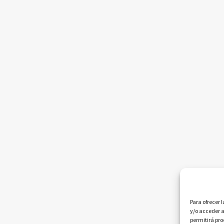
Para ofrecer 
y/o acceder a
permitirá pr