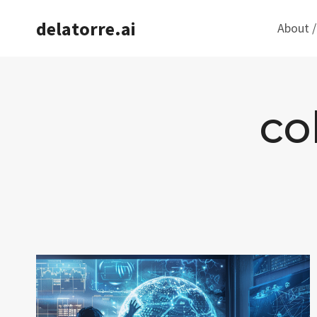
Saltar
delatorre.ai
About /
al
contenido
co