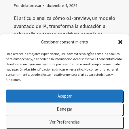
Por
delatorre.ai
diciembre 4, 2024
El artículo analiza cómo o1-preview, un modelo
avanzado de IA, transforma la educación al
sobresalir en tareas cognitivas complejas
como pensamiento crítico, diseño y
Gestionar consentimiento
creatividad. Exploramos sus fortalezas,
Para ofrecer las mejores experiencias, utilizamos tecnologías como las cookies
limitaciones y el impacto ético, pedagógico y
para almacenar y/o acceder a la información del dispositivo. El consentimiento
de estas tecnologías nos permitirá procesar datos como el comportamiento de
tecnológico en el aprendizaje del futuro.
navegación o las identificaciones únicas en este sitio. No consentir o retirar el
consentimiento, puede afectar negativamente a ciertas características y
CÓMO
LEER MÁS
funciones.
O1-
PREVIEW
Aceptar
ESTÁ
TRANSFORMANDO
Denegar
LA
© 2026 delatorre.ai - Tema para WordPress por
EDUCACIÓN
Ver Preferencias
Y
Kadence WP