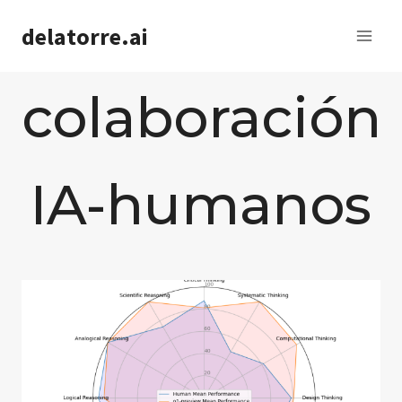
Saltar
delatorre.ai
al
contenido
colaboración
IA-humanos