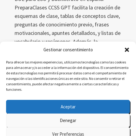
PreparaClases CCSS GPT facilita la creación de
esquemas de clase, tablas de conceptos clave,
preguntas de conocimiento previo, frases
motivacionales, apuntes detallados, y listas de
vocabulario y resúmenes. Además, la
herramienta está en constante evolución,
Gestionar consentimiento
incorporando mejoras y nuevas
Para ofrecer las mejores experiencias, utilizamos tecnologías como las cookies
funcionalidades para adaptarse mejor a las
para almacenar y/o acceder a la información del dispositivo. El consentimiento
de estas tecnologías nos permitirá procesar datos como el comportamiento de
necesidades educativas.
navegación o las identificaciones únicas en este sitio. No consentir o retirar el
consentimiento, puede afectar negativamente a ciertas características y
PREPARACLASES
funciones.
LEER MÁS
CCSS
GPT
Aceptar
–
ALPHA
Denegar
0.3
© 2026 delatorre.ai - Tema para WordPress por
Ver Preferencias