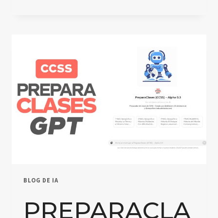
IA
PARA
MEJORAR
EL
APRENDIZAJE
BLOG DE IA
PREPARACLA