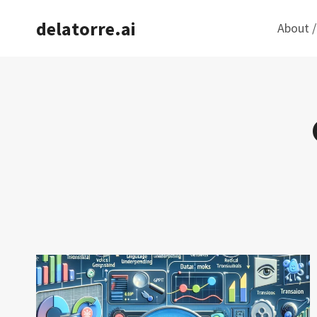
Saltar
delatorre.ai
About /
al
contenido