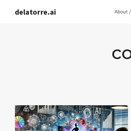
Saltar
delatorre.ai
About /
al
contenido
co