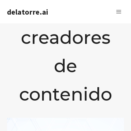
Saltar
delatorre.ai
al
contenido
creadores
de
contenido