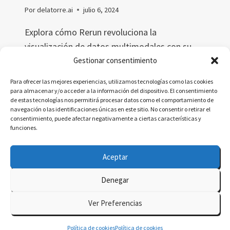
Por
delatorre.ai
julio 6, 2024
Explora cómo Rerun revoluciona la
visualización de datos multimodales con su
SDK. Este artículo detalla su funcionamiento,
Gestionar consentimiento
aplicaciones prácticas en tecnología y
Para ofrecer las mejores experiencias, utilizamos tecnologías como las cookies
educación, y cómo simplifica la interpretación
para almacenar y/o acceder a la información del dispositivo. El consentimiento
de estas tecnologías nos permitirá procesar datos como el comportamiento de
de datos complejos.
navegación o las identificaciones únicas en este sitio. No consentir o retirar el
consentimiento, puede afectar negativamente a ciertas características y
CÓMO
LEER MÁS
funciones.
RERUN
REVOLUCIONA
Aceptar
LA
VISUALIZACIÓN
Denegar
DE
© 2026 delatorre.ai - Tema para WordPress por
DATOS
Ver Preferencias
MULTIMODALES
Kadence WP
Política de cookies
Política de cookies