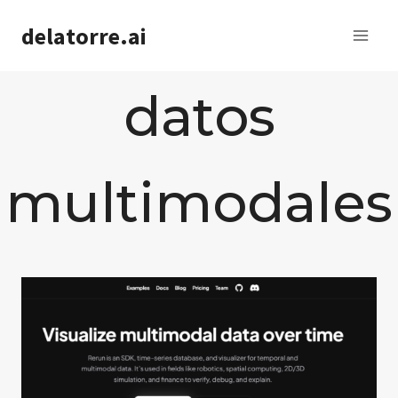
Saltar
delatorre.ai
al
contenido
datos
multimodales