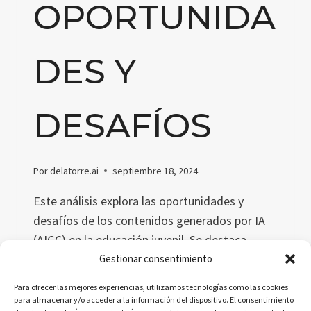
OPORTUNIDA
DES Y
DESAFÍOS
Por
delatorre.ai
septiembre 18, 2024
Este análisis explora las oportunidades y
desafíos de los contenidos generados por IA
(AIGC) en la educación juvenil. Se destaca
cómo AIGC personaliza el aprendizaje y mejora
Gestionar consentimiento
la eficiencia educativa, pero también presenta
Para ofrecer las mejores experiencias, utilizamos tecnologías como las cookies
riesgos como la desinformación, sesgos
para almacenar y/o acceder a la información del dispositivo. El consentimiento