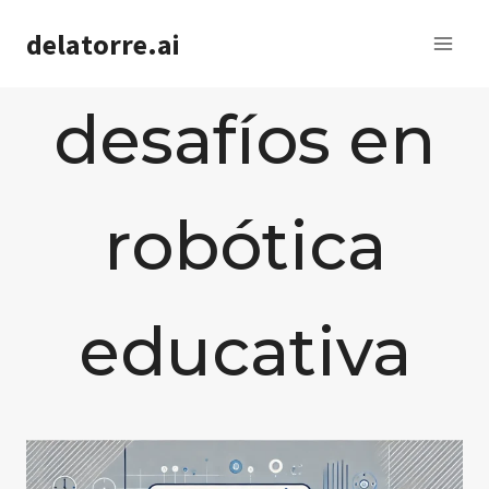
Saltar
delatorre.ai
al
contenido
desafíos en
robótica
educativa