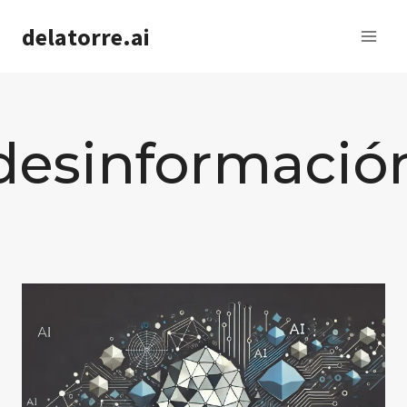
Saltar
delatorre.ai
al
contenido
desinformació