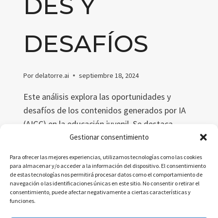
DES Y
DESAFÍOS
Por
delatorre.ai
septiembre 18, 2024
Este análisis explora las oportunidades y
desafíos de los contenidos generados por IA
(AIGC) en la educación juvenil. Se destaca
cómo AIGC personaliza el aprendizaje y mejora
Gestionar consentimiento
la eficiencia educativa, pero también presenta
Para ofrecer las mejores experiencias, utilizamos tecnologías como las cookies
riesgos como la desinformación, sesgos
para almacenar y/o acceder a la información del dispositivo. El consentimiento
de estas tecnologías nos permitirá procesar datos como el comportamiento de
algorítmicos y la dependencia tecnológica.
navegación o las identificaciones únicas en este sitio. No consentir o retirar el
consentimiento, puede afectar negativamente a ciertas características y
AIGC
LEER MÁS
funciones.
EN