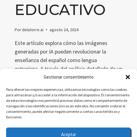
EDUCATIVO
Por
delatorre.ai
agosto 24, 2024
Este artículo explora cómo las imágenes
generadas por IA pueden revolucionar la
enseñanza del español como lengua
extranjera. A través del análisis detallado de un
estudio académico, se destacan las ventajas,
Gestionar consentimiento
limitaciones y recomendaciones para integrar
Para ofrecer las mejores experiencias, utilizamos tecnologías como las cookies
esta tecnología en el aula, mejorando la
para almacenar y/o acceder a la información del dispositivo. El consentimiento
de estas tecnologías nos permitirá procesar datos como el comportamiento de
retención y comprensión de los estudiantes.
navegación o las identificaciones únicas en este sitio. No consentir o retirar el
consentimiento, puede afectar negativamente a ciertas características y
IMÁGENES
LEER MÁS
funciones.
GENERADAS
POR
Aceptar
IA