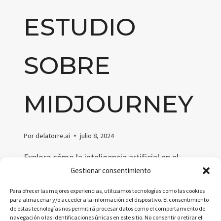
ESTUDIO
SOBRE
MIDJOURNEY
Por
delatorre.ai
julio 8, 2024
Explora cómo la inteligencia artificial en el
diseño de moda, a través de Midjourney,
Gestionar consentimiento
revoluciona las etapas iniciales del diseño,
Para ofrecer las mejores experiencias, utilizamos tecnologías como las cookies
facilitando la innovación y adaptabilidad en
para almacenar y/o acceder a la información del dispositivo. El consentimiento
de estas tecnologías nos permitirá procesar datos como el comportamiento de
respuesta rápida a las tendencias del mercado.
navegación o las identificaciones únicas en este sitio. No consentir o retirar el