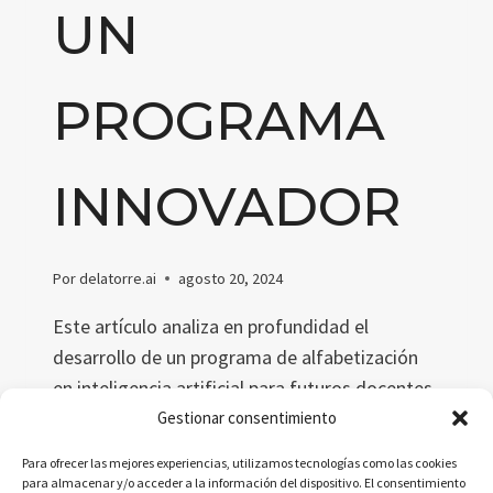
UN
PROGRAMA
INNOVADOR
Por
delatorre.ai
agosto 20, 2024
Este artículo analiza en profundidad el
desarrollo de un programa de alfabetización
en inteligencia artificial para futuros docentes
de secundaria. Explica cómo este programa
Gestionar consentimiento
aborda la necesidad crítica de preparar a los
Para ofrecer las mejores experiencias, utilizamos tecnologías como las cookies
educadores para enseñar IA, abarcando
para almacenar y/o acceder a la información del dispositivo. El consentimiento