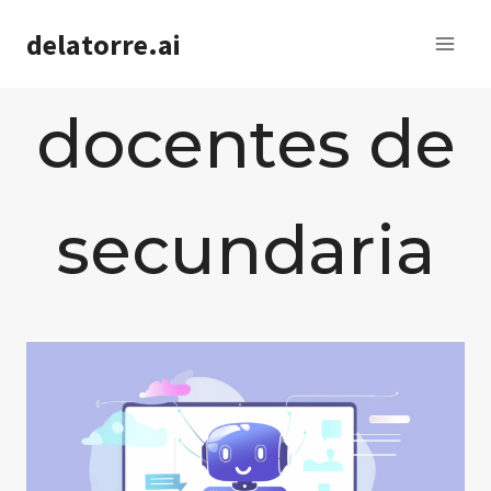
Saltar
delatorre.ai
al
contenido
docentes de
secundaria