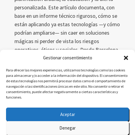
personalizada. Este artículo documenta, con
base en un informe técnico riguroso, cómo se
están aplicando ya estas tecnologías —y cómo
podrían ampliarse— sin caer en soluciones
mágicas ni perder de vista los riesgos
operativos, éticos y sociales. Desde Barcelona
a China, desde hospitales inteligentes hasta
Gestionar consentimiento
simuladores educativos, la IA ofrece
Para ofrecer las mejores experiencias, utilizamos tecnologías como las cookies
herramientas reales para actuar con
para almacenar y/o acceder a la información del dispositivo. El consentimiento
de estas tecnologías nos permitirá procesar datos como el comportamiento de
antelación, con criterio y con impacto.
navegación o las identificaciones únicas en este sitio. No consentir o retirar el
consentimiento, puede afectar negativamente a ciertas características y
INTELIGENCIA
LEER MÁS
funciones.
ARTIFICIAL
Y
Aceptar
OLAS
DE
Denegar
CALOR: