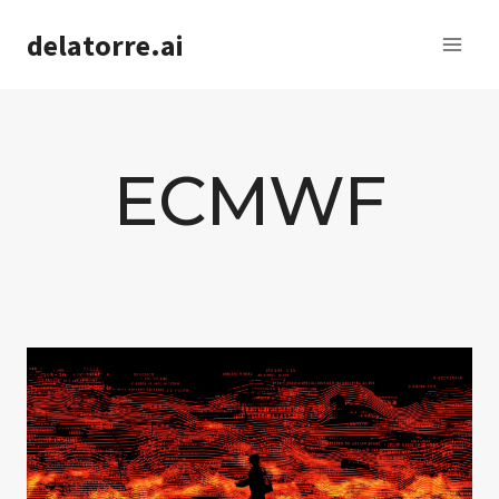
Saltar
delatorre.ai
al
contenido
ECMWF