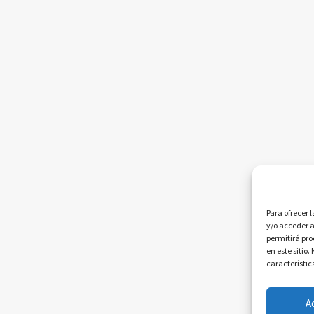
Para ofrecer 
y/o acceder a
permitirá pr
en este sitio
característic
A