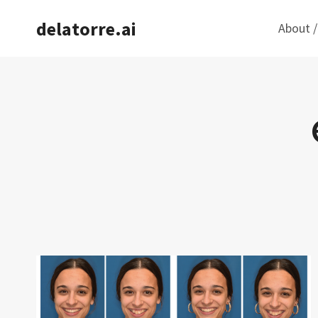
Saltar
delatorre.ai
About /
al
contenido