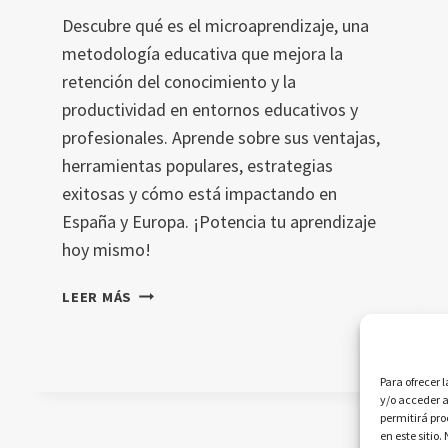
Descubre qué es el microaprendizaje, una
metodología educativa que mejora la
retención del conocimiento y la
productividad en entornos educativos y
profesionales. Aprende sobre sus ventajas,
herramientas populares, estrategias
exitosas y cómo está impactando en
España y Europa. ¡Potencia tu aprendizaje
hoy mismo!
MICROAPRENDIZAJE
LEER MÁS
EN
2024:
VENTAJAS,
Para ofrecer 
ESTRATEGIAS
y/o acceder a
Y
permitirá pr
HERRAMIENTAS
en este sitio