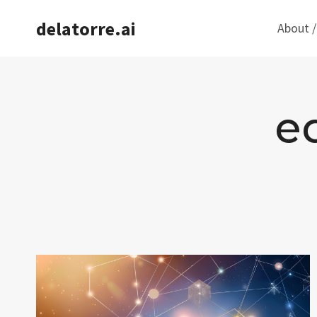
Saltar
delatorre.ai
About /
al
contenido
e