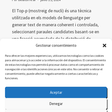
El Top-p (mostreig de nucli) és una tècnica
utilitzada en els models de llenguatge per
generar text de manera coherent i controlada,
seleccionant paraules candidates basant-se en
una fracció acumulada de la distribució de
probabilitats. Aquest article explora el
Gestionar consentimiento
concepte, definicions acadèmiques i
Para ofrecer las mejores experiencias, utilizamos tecnologías como las cookies
simplificades, metàfores i una dita catalana
para almacenar y/o acceder a la información del dispositivo. El consentimiento
de estas tecnologías nos permitirá procesar datos como el comportamiento de
relacionada.
navegación o las identificaciones únicas en este sitio. No consentir o retirar el
consentimiento, puede afectar negativamente a ciertas características y
TOP-
LEER MÁS
funciones.
P
(MOSTREIG
Aceptar
DE
NUCLI)
Denegar
© 2026 delatorre.ai - Tema para WordPress por