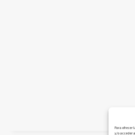
EN
VIGOR.
LA
AUSENCIA
DE
MULTAS
ES
ESTRUCTURAL,
NO
PERMANENTE.
Para ofrecer 
y/o acceder a