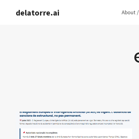
Saltar
delatorre.ai
About /
al
contenido