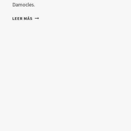
Damocles.
SANCIONES
LEER MÁS
DEL
EU
AI
ACT:
LO
QUE
VIENE
EN
2026