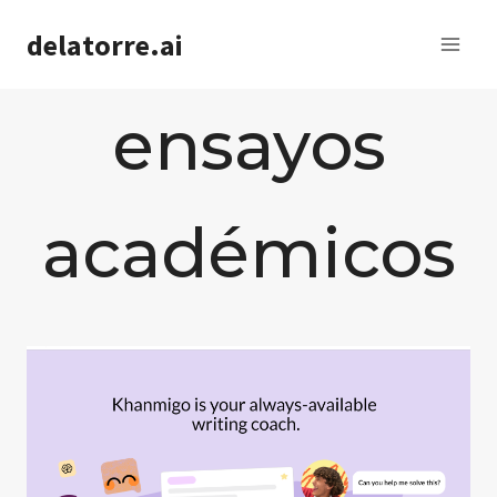
Saltar
delatorre.ai
al
contenido
ensayos
académicos