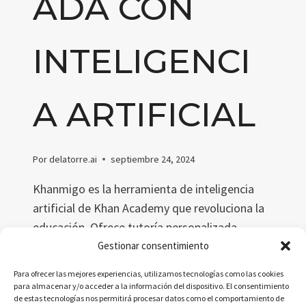
ADA CON
INTELIGENCI
A ARTIFICIAL
Por
delatorre.ai
septiembre 24, 2024
Khanmigo es la herramienta de inteligencia
artificial de Khan Academy que revoluciona la
educación. Ofrece tutoría personalizada,
fomenta el pensamiento crítico y se integra
Gestionar consentimiento
con más de 100,000 lecciones, mejorando la
Para ofrecer las mejores experiencias, utilizamos tecnologías como las cookies
experiencia de aprendizaje para estudiantes y
para almacenar y/o acceder a la información del dispositivo. El consentimiento
de estas tecnologías nos permitirá procesar datos como el comportamiento de
maestros por igual.