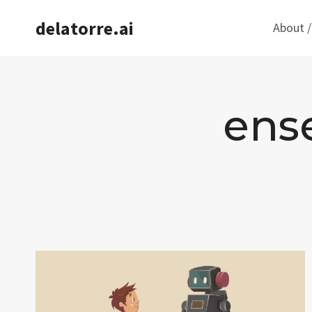
Saltar
delatorre.ai
About /
al
contenido
ens