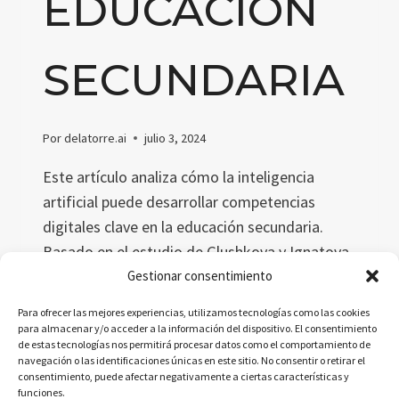
EDUCACIÓN
SECUNDARIA
Por
delatorre.ai
julio 3, 2024
Este artículo analiza cómo la inteligencia
artificial puede desarrollar competencias
digitales clave en la educación secundaria.
Basado en el estudio de Glushkova y Ignatova,
se destacan las metodologías, resultados y la
Gestionar consentimiento
importancia de integrar IA en el currículo
Para ofrecer las mejores experiencias, utilizamos tecnologías como las cookies
escolar para preparar a los estudiantes para el
para almacenar y/o acceder a la información del dispositivo. El consentimiento
de estas tecnologías nos permitirá procesar datos como el comportamiento de
futuro.
navegación o las identificaciones únicas en este sitio. No consentir o retirar el
consentimiento, puede afectar negativamente a ciertas características y
COMPETENCIAS
LEER MÁS
funciones.