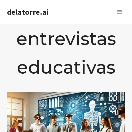
Saltar
delatorre.ai
al
contenido
entrevistas
educativas