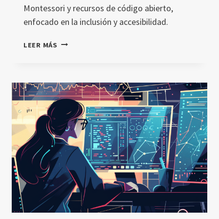
Montessori y recursos de código abierto,
enfocado en la inclusión y accesibilidad.
INTELIGENCIA
LEER MÁS
ARTIFICIAL
Y
ROBÓTICA
PARA
NIÑOS:
UN
ENFOQUE
INNOVADOR
DESDE
AIR4CHILDREN