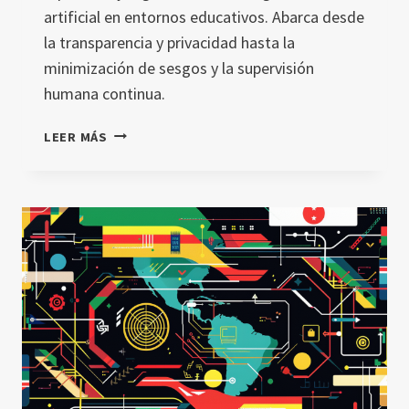
artificial en entornos educativos. Abarca desde
la transparencia y privacidad hasta la
minimización de sesgos y la supervisión
humana continua.
DECÁLOGO
LEER MÁS
TÉCNICO
Y
ÉTICO
PARA
EL
USO
RESPONSABLE
DE
LA
IA
EN
EDUCACIÓN