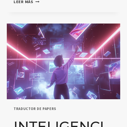
INTELIGENCIA
LEER MÁS
ARTIFICIAL
EN
LA
EDUCACIÓN
LATINOAMERICANA:
UN
ANÁLISIS
PROFUNDO
DE
SU
INTEGRACIÓN
Y
DESAFÍOS
TRADUCTOR DE PAPERS
INTELIGENCI