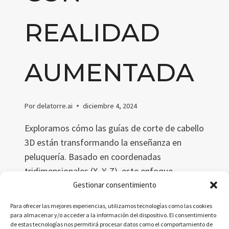
REALIDAD
AUMENTADA
Por
delatorre.ai
diciembre 4, 2024
Exploramos cómo las guías de corte de cabello
3D están transformando la enseñanza en
peluquería. Basado en coordenadas
tridimensionales (X, Y, Z), este enfoque
combina escaneo 3D, modelado avanzado y
Gestionar consentimiento
realidad aumentada para mejorar la precisión
Para ofrecer las mejores experiencias, utilizamos tecnologías como las cookies
técnica y la experiencia educativa de manera
para almacenar y/o acceder a la información del dispositivo. El consentimiento
de estas tecnologías nos permitirá procesar datos como el comportamiento de
innovadora.