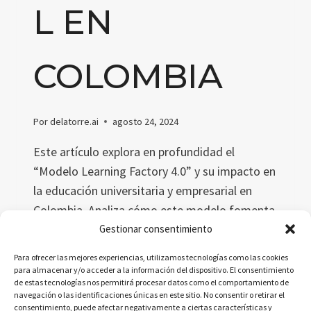
L EN
COLOMBIA
Por
delatorre.ai
agosto 24, 2024
Este artículo explora en profundidad el
“Modelo Learning Factory 4.0” y su impacto en
la educación universitaria y empresarial en
Colombia. Analiza cómo este modelo fomenta
la colaboración universidad-empresa para
Gestionar consentimiento
mejorar la formación académica en el
Para ofrecer las mejores experiencias, utilizamos tecnologías como las cookies
contexto de la Industria 4.0, preparando mejor
para almacenar y/o acceder a la información del dispositivo. El consentimiento
de estas tecnologías nos permitirá procesar datos como el comportamiento de
a los estudiantes.
navegación o las identificaciones únicas en este sitio. No consentir o retirar el
consentimiento, puede afectar negativamente a ciertas características y