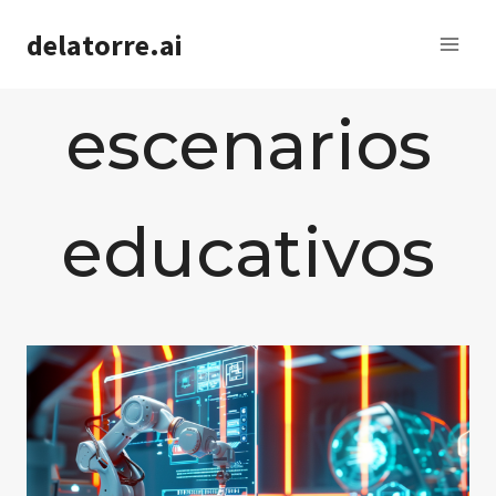
Saltar
delatorre.ai
al
contenido
escenarios
educativos