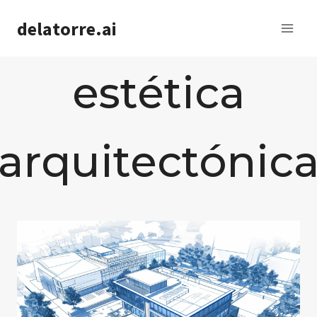
Saltar
delatorre.ai
al
contenido
estética
arquitectónic