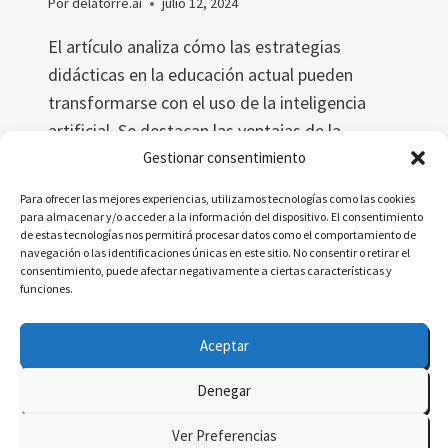
Por
delatorre.ai
julio 12, 2024
El artículo analiza cómo las estrategias
didácticas en la educación actual pueden
transformarse con el uso de la inteligencia
artificial. Se destacan las ventajas de la
personalización del aprendizaje, la
Gestionar consentimiento
automatización de tareas rutinarias y la
Para ofrecer las mejores experiencias, utilizamos tecnologías como las cookies
mejora de la interacción entre profesores y
para almacenar y/o acceder a la información del dispositivo. El consentimiento
de estas tecnologías nos permitirá procesar datos como el comportamiento de
estudiantes.
navegación o las identificaciones únicas en este sitio. No consentir o retirar el
consentimiento, puede afectar negativamente a ciertas características y
ESTRATEGIAS
funciones.
LEER MÁS
DIDÁCTICAS
EN
Aceptar
LA
EDUCACIÓN
Denegar
ACTUAL
© 2026 delatorre.ai - Tema para WordPress por
FRENTE
Ver Preferencias
AL