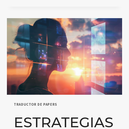
IA
EN
EDUCACIÓN
MATEMÁTICA:
UN
ESTUDIO
DE
INTEGRACIÓN
EN
CLASES
DE
MATEMÁTICAS
PRIMARIAS
TRADUCTOR DE PAPERS
ESTRATEGIAS