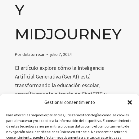
Y
MIDJOURNEY
Por
delatorre.ai
julio 7, 2024
El artículo explora cómo la Inteligencia
Artificial Generativa (GenAI) está
transformando la educación escolar,
específicamente a través de ChatGPT y
Midjourney. A partir de un estudio cualitativo,
Gestionar consentimiento
se analiza su impacto en el aprendizaje, la
Para ofrecer las mejores experiencias, utilizamos tecnologías como las cookies
enseñanza, la evaluación y la administración
para almacenar y/o acceder a la información del dispositivo. El consentimiento
de estas tecnologías nos permitirá procesar datos como el comportamiento de
escolar.
navegación o las identificaciones únicas en este sitio. No consentir o retirar el
consentimiento, puede afectar negativamente a ciertas características y