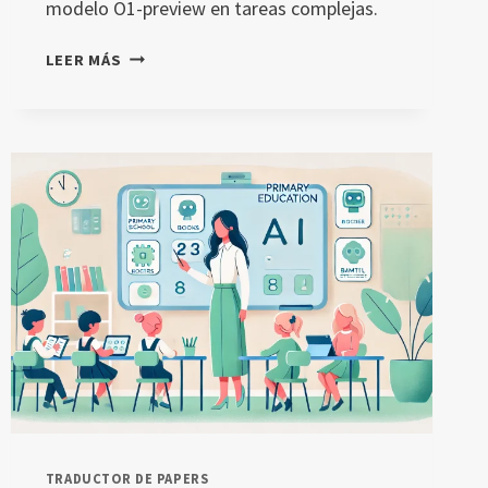
modelo O1-preview en tareas complejas.
DESTILACIÓN
LEER MÁS
DE
CONOCIMIENTO
EN
O1-
PREVIEW:
CÓMO
MEJORA
LA
INTELIGENCIA
ARTIFICIAL
EDUCATIVA
TRADUCTOR DE PAPERS