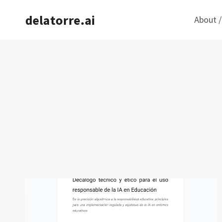
Saltar
delatorre.ai
About /
al
contenido