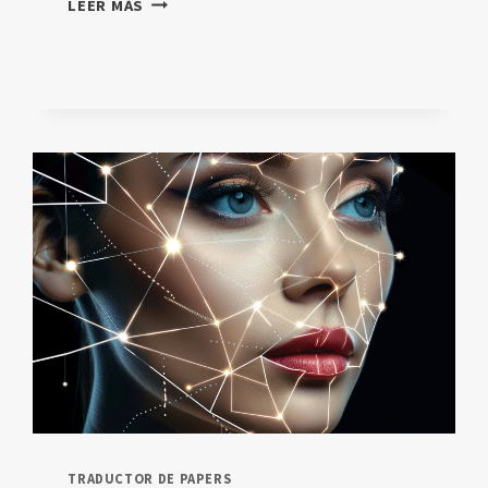
LEER MÁS
GLOBALES
EN
LA
INTEGRACIÓN
DE
LA
IA
EN
LA
EDUCACIÓN
A
2024:
UN
ANÁLISIS
DETALLADO
TRADUCTOR DE PAPERS