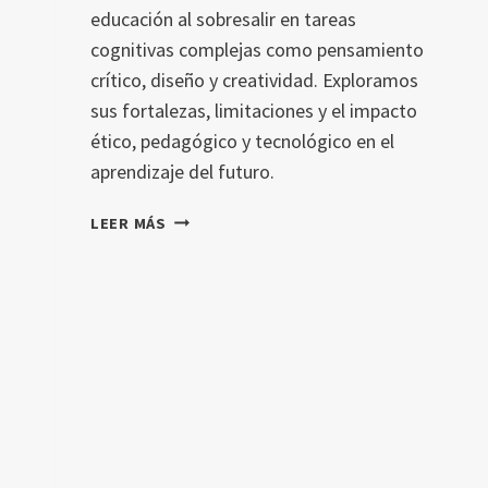
educación al sobresalir en tareas
cognitivas complejas como pensamiento
crítico, diseño y creatividad. Exploramos
sus fortalezas, limitaciones y el impacto
ético, pedagógico y tecnológico en el
aprendizaje del futuro.
CÓMO
LEER MÁS
O1-
PREVIEW
ESTÁ
TRANSFORMANDO
LA
EDUCACIÓN
Y
LAS
HABILIDADES
COGNITIVAS