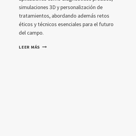
simulaciones 3D y personalización de
tratamientos, abordando además retos
éticos y técnicos esenciales para el futuro
del campo.
INTELIGENCIA
LEER MÁS
ARTIFICIAL
EN
DERMATOLOGÍA:
AVANCES,
APLICACIONES
Y
RETOS