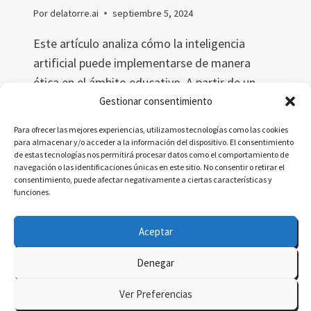
Por
delatorre.ai
septiembre 5, 2024
Este artículo analiza cómo la inteligencia
artificial puede implementarse de manera
ética en el ámbito educativo. A partir de un
estudio reciente sobre ética en IA urbana, se
Gestionar consentimiento
abordan temas clave como la privacidad,
Para ofrecer las mejores experiencias, utilizamos tecnologías como las cookies
transparencia y equidad, y su aplicación directa
para almacenar y/o acceder a la información del dispositivo. El consentimiento
de estas tecnologías nos permitirá procesar datos como el comportamiento de
en la educación.
navegación o las identificaciones únicas en este sitio. No consentir o retirar el
consentimiento, puede afectar negativamente a ciertas características y
¿CÓMO
LEER MÁS
funciones.
GARANTIZAR
UNA
Aceptar
ÉTICA
IA
Denegar
JUSTA
© 2026 delatorre.ai - Tema para WordPress por
EN
Ver Preferencias
EL
Kadence WP