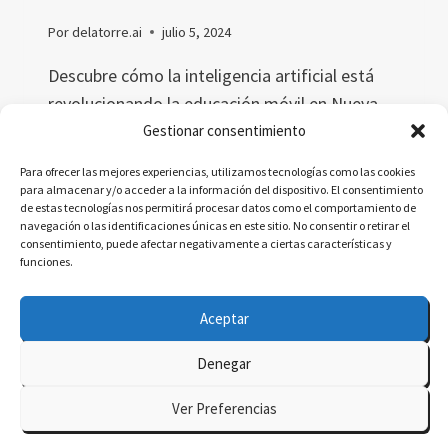
Por
delatorre.ai
julio 5, 2024
Descubre cómo la inteligencia artificial está
revolucionando la educación móvil en Nueva
Zelanda. Este estudio explora un sistema
Gestionar consentimiento
educativo personalizado que mejora el
Para ofrecer las mejores experiencias, utilizamos tecnologías como las cookies
aprendizaje adaptándose a las preferencias
para almacenar y/o acceder a la información del dispositivo. El consentimiento
de estas tecnologías nos permitirá procesar datos como el comportamiento de
individuales de cada estudiante.
navegación o las identificaciones únicas en este sitio. No consentir o retirar el
consentimiento, puede afectar negativamente a ciertas características y
IMPULSO
LEER MÁS
funciones.
A
LA
Aceptar
EDUCACIÓN
MÓVIL
Denegar
EN
© 2026 delatorre.ai - Tema para WordPress por
NUEVA
Ver Preferencias
ZELANDA
Kadence WP
A