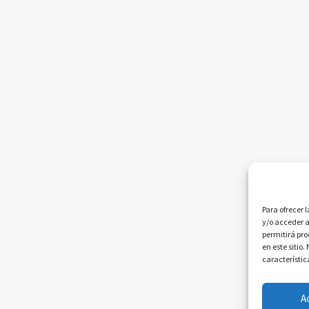
Para ofrecer 
y/o acceder a
permitirá pr
en este sitio
característic
A