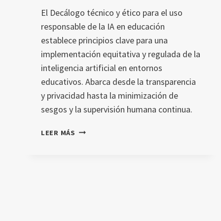
El Decálogo técnico y ético para el uso
responsable de la IA en educación
establece principios clave para una
implementación equitativa y regulada de la
inteligencia artificial en entornos
educativos. Abarca desde la transparencia
y privacidad hasta la minimización de
sesgos y la supervisión humana continua.
DECÁLOGO
LEER MÁS
TÉCNICO
Y
ÉTICO
PARA
EL
USO
RESPONSABLE
DE