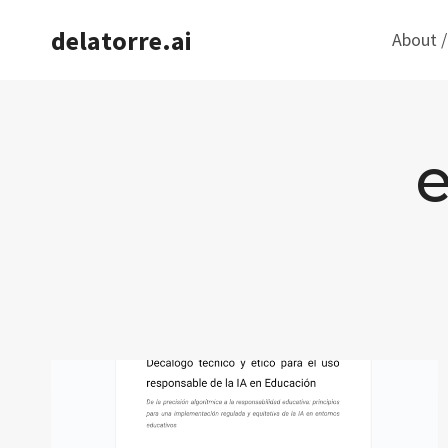
Saltar
delatorre.ai
About /
al
contenido
e