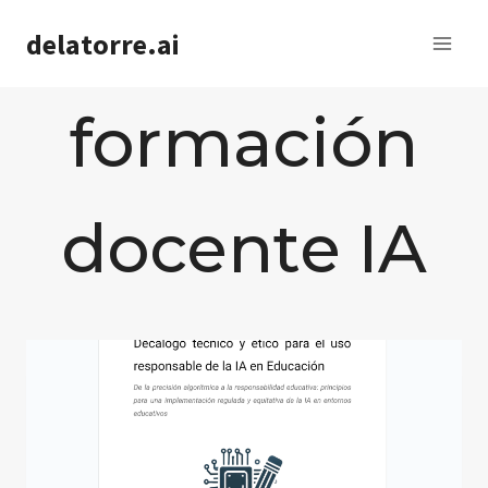
Saltar
delatorre.ai
al
contenido
formación
docente IA